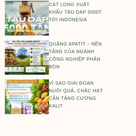
CÁT LONG XUẤT
KHẨU TÀU DAP 5000T
TỚI INDONESIA
QUẶNG APATIT – NỀN
TẢNG CỦA NGÀNH
CÔNG NGHIỆP PHÂN
BÓN
VÌ SAO GIAI ĐOẠN
NUÔI QUẢ, CHẮC HẠT
CẦN TĂNG CƯỜNG
KALI?