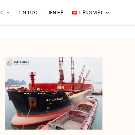
ỰC
TIN TỨC
LIÊN HỆ
TIẾNG VIỆT