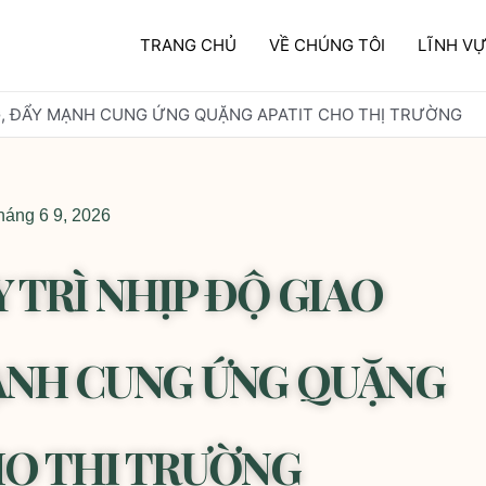
TRANG CHỦ
VỀ CHÚNG TÔI
LĨNH V
G, ĐẨY MẠNH CUNG ỨNG QUẶNG APATIT CHO THỊ TRƯỜNG
háng 6 9, 2026
 TRÌ NHỊP ĐỘ GIAO
ẠNH CUNG ỨNG QUẶNG
HO THỊ TRƯỜNG