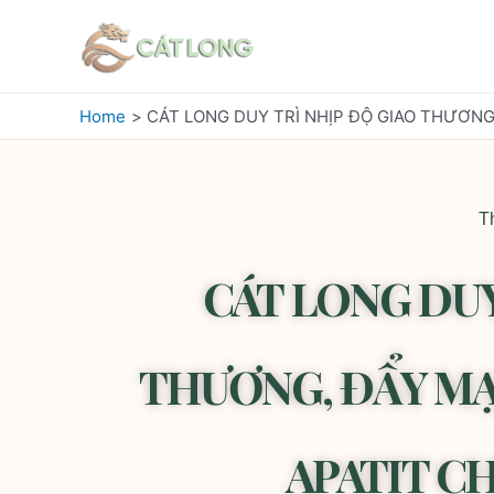
Home
CÁT LONG DUY TRÌ NHỊP ĐỘ GIAO THƯƠN
T
CÁT LONG DUY
THƯƠNG, ĐẨY M
APATIT C