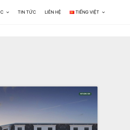
ỰC
TIN TỨC
LIÊN HỆ
TIẾNG VIỆT
BẤT ĐỘNG SẢN