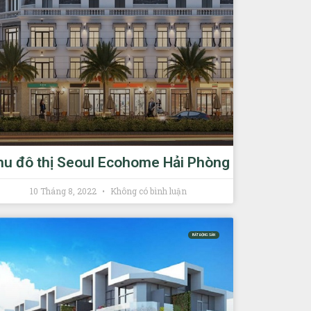
hu đô thị Seoul Ecohome Hải Phòng
10 Tháng 8, 2022
Không có bình luận
BẤT ĐỘNG SẢN