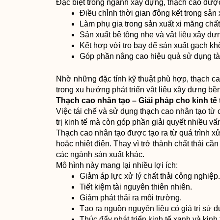
Đặc biệt trong ngành xây dựng, thạch cao được
Điều chỉnh thời gian đông kết trong sản 
Làm phụ gia trong sản xuất xi măng chấ
Sản xuất bê tông nhẹ và vật liệu xây dựn
Kết hợp với tro bay để sản xuất gạch kh
Góp phần nâng cao hiệu quả sử dụng tài
Nhờ những đặc tính kỹ thuật phù hợp, thạch ca
trong xu hướng phát triển vật liệu xây dựng bề
Thạch cao nhân tạo – Giải pháp cho kinh tế
Việc tái chế và sử dụng thạch cao nhân tạo từ 
trị kinh tế mà còn góp phần giải quyết nhiều vấ
Thạch cao nhân tạo được tạo ra từ quá trình x
hoặc nhiệt điện. Thay vì trở thành chất thải c
các ngành sản xuất khác.
Mô hình này mang lại nhiều lợi ích:
Giảm áp lực xử lý chất thải công nghiệp.
Tiết kiệm tài nguyên thiên nhiên.
Giảm phát thải ra môi trường.
Tạo ra nguồn nguyên liệu có giá trị sử d
Thúc đẩy phát triển kinh tế xanh và kinh