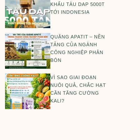
KHẨU TÀU DAP 5000T
TỚI INDONESIA
QUẶNG APATIT – NỀN
TẢNG CỦA NGÀNH
CÔNG NGHIỆP PHÂN
BÓN
VÌ SAO GIAI ĐOẠN
NUÔI QUẢ, CHẮC HẠT
CẦN TĂNG CƯỜNG
KALI?