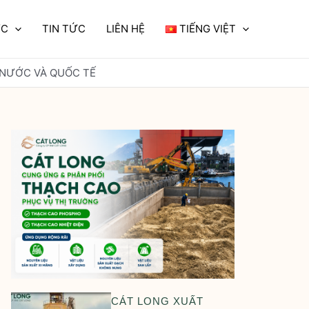
ỰC
TIN TỨC
LIÊN HỆ
TIẾNG VIỆT
 NƯỚC VÀ QUỐC TẾ
CÁT LONG XUẤT