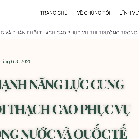
TRANG CHỦ
VỀ CHÚNG TÔI
LĨNH V
G VÀ PHÂN PHỐI THẠCH CAO PHỤC VỤ THỊ TRƯỜNG TRONG
háng 6 8, 2026
MẠNH NĂNG LỰC CUNG
I THẠCH CAO PHỤC VỤ
NG NƯỚC VÀ QUỐC TẾ